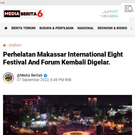
-->
JUM'AT
7 08 2026
BERITA TERKINI
BUDAYA & PERFILMAN
NASIONAL
EKONOMI & BISNIS
BE
›
DAERAH
Perhelatan Makassar International Eight Festival And Forum Kembali Digelar.
Perhelatan Makassar International Eight
Festival And Forum Kembali Digelar.
Media Berita6
07 September 2022, 8:48 PM WIB