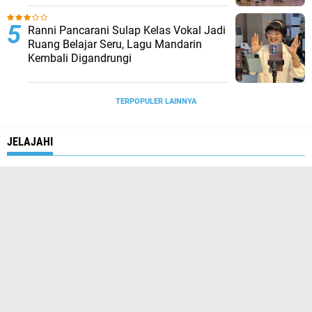
Ranni Pancarani Sulap Kelas Vokal Jadi
Ruang Belajar Seru, Lagu Mandarin
Kembali Digandrungi
TERPOPULER LAINNYA
JELAJAHI
BUDAYA & PERFILMAN
BERITA TERKINI
CINEMA
LINGKUNGAN HIDUP
LIFESTYLE
MOTOR SPORT
MUSIC CORNER
OTOMOTIF
PARIWISATA
POJOK INKLUSIF
TRAVEL
@MediaBerita6