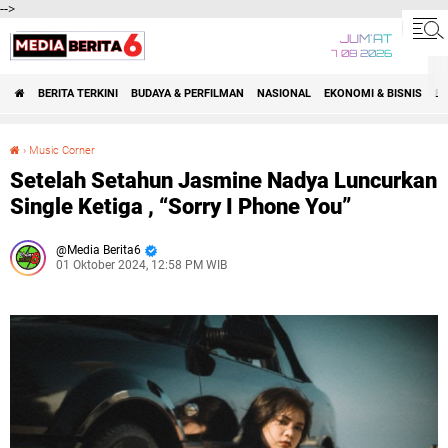
-->
JUM'AT
7 08 2026
BERITA TERKINI
BUDAYA & PERFILMAN
NASIONAL
EKONOMI & BISNIS
BE
›
Music Corner
Setelah Setahun Jasmine Nadya Luncurkan Single Ketiga , “Sorry I Phone You”
Setelah Setahun Jasmine Nadya Luncurkan
Single Ketiga , “Sorry I Phone You”
Media Berita6
01 Oktober 2024, 12:58 PM WIB