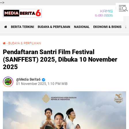
-->
KAMIS
6 08 2026
BERITA TERKINI
BUDAYA & PERFILMAN
NASIONAL
EKONOMI & BISNIS
BE
›
BUDAYA & PERFILMAN
Pendaftaran Santri Film Festival (SANFFEST) 2025, Dibuka 10 November 2025
Pendaftaran Santri Film Festival
(SANFFEST) 2025, Dibuka 10 November
2025
Media Berita6
01 November 2025, 1:10 PM WIB