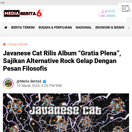
-->
JUM'AT
7 08 2026
BERITA TERKINI
BUDAYA & PERFILMAN
NASIONAL
EKONOMI & BISNIS
BE
›
Music Corner
Javanese Cat Rilis Album “Gratia Plena”, Sajikan Alternative Rock Gelap Dengan Pesan Filosofis
Javanese Cat Rilis Album “Gratia Plena”,
Sajikan Alternative Rock Gelap Dengan
Pesan Filosofis
Media Berita6
10 Maret 2026, 4:26 PM WIB