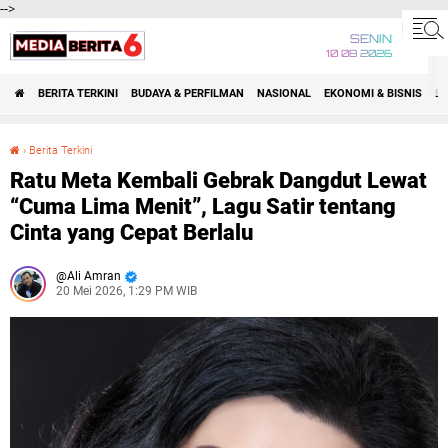
-->
SENIN
10 08 2026
BERITA TERKINI
BUDAYA & PERFILMAN
NASIONAL
EKONOMI & BISNIS
BE
›
Berita Terkini
Ratu Meta Kembali Gebrak Dangdut Lewat “Cuma Lima Menit”, Lagu Satir tentang Cinta yang Cepat Berlalu
Ratu Meta Kembali Gebrak Dangdut Lewat
“Cuma Lima Menit”, Lagu Satir tentang
Cinta yang Cepat Berlalu
Ali Amran
20 Mei 2026, 1:29 PM WIB