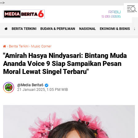
-->
RABU
5 08 2026
BERITA TERKINI
BUDAYA & PERFILMAN
NASIONAL
EKONOMI & BISNIS
BE
›
Berita Terkini
›
Music Corner
"Amirah Hasya Nindyasari: Bintang Muda Ananda Voice 9 Siap Sampaikan Pesan Moral Lewat Singel Terbaru"
"Amirah Hasya Nindyasari: Bintang Muda
Ananda Voice 9 Siap Sampaikan Pesan
Moral Lewat Singel Terbaru"
Media Berita6
21 Januari 2025, 1:05 PM WIB