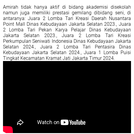
Amirah tidak hanya aktif di bidang akademisi disekolah
namun juga memiliki prestasi gemilang dibidang seni, di
antaranya: Juara 2 Lomba Tari Kreasi Daerah Nusantara
Point Mall Dinas Kebudayaan Jakarta Selatan 2023., Juara
2 Lomba Tari Pekan Karya Pelajar Dinas Kebudayaan
Jakarta Selatan 2023., Juara 2 Lomba Tari Kreasi
Perkumpulan Seniwati Indonesia Dinas Kebudayaan Jakarta
Selatan 2024., Juara 2 Lomba Tari Pentasira Dinas
Kebudayaan Jakarta Selatan 2024., Juara 1 Lomba Puisi
Tingkat Kecamatan Kramat Jati Jakarta Timur 2024.