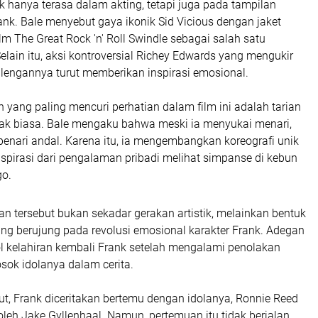
 hanya terasa dalam akting, tetapi juga pada tampilan
rank. Bale menyebut gaya ikonik Sid Vicious dengan jaket
ilm
The Great Rock 'n' Roll Swindle
sebagai salah satu
Selain itu, aksi kontroversial Richey Edwards yang mengukir
di lengannya turut memberikan inspirasi emosional.
 yang paling mencuri perhatian dalam film ini adalah tarian
dak biasa. Bale mengaku bahwa meski ia menyukai menari,
penari andal. Karena itu, ia mengembangkan koreografi unik
spirasi dari pengalaman pribadi melihat simpanse di kebun
go.
ian tersebut bukan sekadar gerakan artistik, melainkan bentuk
ang berujung pada revolusi emosional karakter Frank. Adegan
ol kelahiran kembali Frank setelah mengalami penolakan
sok idolanya dalam cerita.
ut, Frank diceritakan bertemu dengan idolanya, Ronnie Reed
oleh
Jake Gyllenhaal
. Namun, pertemuan itu tidak berjalan