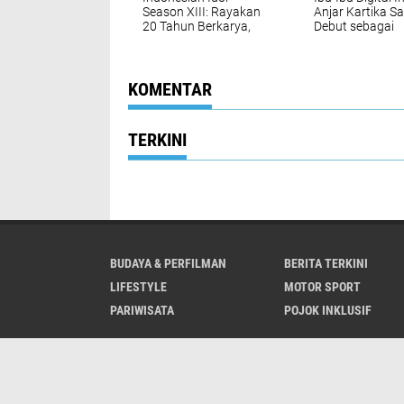
Season XIII: Rayakan
Anjar Kartika Sa
20 Tahun Berkarya,
Debut sebagai
Dua Dekade Penuh
Produser Film 
Inspirasi
Pesan Edukasi
Finansial
KOMENTAR
TERKINI
BUDAYA & PERFILMAN
BERITA TERKINI
LIFESTYLE
MOTOR SPORT
PARIWISATA
POJOK INKLUSIF