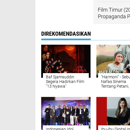
Film Timur (2
Propaganda Po
DIREKOMENDASIKAN
Baf Sjamsuddin
"Harmoni" - Seb
Segera Hadirkan Film
Nafas Sinema
"13 Nyawa"
Tentang Petani,
dan Perubahan 
Indonesian Idol
Ibu-Ibu Digital I