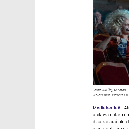
Jessie Buckley, Christian 
Warner Bros. Pictures UK
Mediaberita6
- A
uniknya dalam me
disutradarai oleh
mengambil inspira