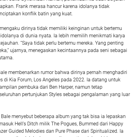
rapkan. Frank merasa hancur karena idolanya tidak
ciptakan konflik batin yang kuat.
mengaku dirinya tidak memiliki keinginan untuk bertemu
dolanya di dunia nyata. Ia lebih memilih menikmati karya
kejauhan. “Saya tidak perlu bertemu mereka. Yang penting
eka,” ujarnya, menegaskan kecintaannya pada seni sebagai
 utama.
Bale membenarkan rumor bahwa dirinya pernah menghadiri
es
di Kia Forum, Los Angeles pada 2022. Ia datang untuk
ampilan pembuka dari
Ben Harper
, namun tetap
seluruhan pertunjukan Styles sebagai pengalaman yang luar
, Bale menyebut beberapa album yang tak bisa ia lepaskan
ermasuk
Hell’s Ditch
milik
The Pogues
,
Bummed
dari
Happy
azer Guided Melodies
dan
Pure Phase
dari
Spiritualized
. Ia