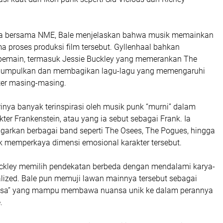
 bersama NME, Bale menjelaskan bahwa musik memainkan
a proses produksi film tersebut. Gyllenhaal bahkan
pemain, termasuk
Jessie Buckley
yang memerankan The
ngumpulkan dan membagikan lagu-lagu yang memengaruhi
kter masing-masing.
inya banyak terinspirasi oleh musik punk “murni” dalam
r Frankenstein, atau yang ia sebut sebagai Frank. Ia
arkan berbagai band seperti
The Osees
,
The Pogues
, hingga
 memperkaya dimensi emosional karakter tersebut.
uckley memilih pendekatan berbeda dengan mendalami karya-
alized
. Bale pun memuji lawan mainnya tersebut sebagai
biasa” yang mampu membawa nuansa unik ke dalam perannya
.