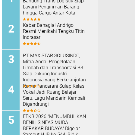
Bandung Trans Logistik Siap
Layani Pengiriman Barang
hingga Cargo Antar Kota
Kabar Bahagia! Andrigo
Resmi Menikahi Tengku Titin
Indrasari
PT MAX STAR SOLUSINDO,
Mitra Andal Pengelolaan
Limbah dan Transportasi B3
Siap Dukung Industri
Indonesia yang Berkelanjutan
Ranni Pancarani Sulap Kelas
Vokal Jadi Ruang Belajar
Seru, Lagu Mandarin Kembali
Digandrungi
FFKB 2026 "MENUMBUHKAN
BENIH SINEAS MUDA
BERAKAR BUDAYA" Digelar
Sambut HJB ke-544, Bidik