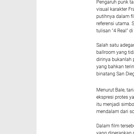
Pengaruh punk tak
visual karakter F
putihnya dalam f
referensi utama. 
tulisan “4 Real” 
Salah satu adegan
ballroom yang ti
dirinya bukanlah 
yang bahkan terin
binatang San Die
Menurut Bale, tar
ekspresi protes y
itu menjadi simb
mendalam dari so
Dalam film terseb
yang diperankan 