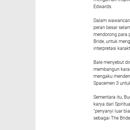
Edwards
.
Dalam wawancara
peran besar selam
mendorong para 
Bride, untuk me
interpretasi kara
Bale menyebut dir
membangun karakte
mengaku mendeng
Spacemen 3
untuk
Sementara itu, B
karya dari
Spiritu
“penyanyi luar 
sebagai The Bride