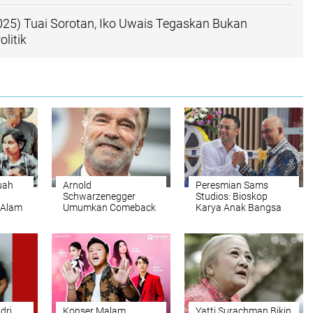
025) Tuai Sorotan, Iko Uwais Tegaskan Bukan
litik
uah
Arnold
Peresmian Sams
Schwarzenegger
Studios: Bioskop
 Alam
Umumkan Comeback
Karya Anak Bangsa
Iklim
Besar: Siap Kembali di
Kini Hadir di 17 Kota
King Conan, Predator,
di Indonesia
dan Commando 2
ndri
Konser Malam
Yatti Surachman Bikin