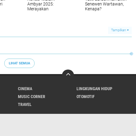
ri
Ambyar 2025:
Senewen Wartawan,
Merayakan
Kenapa?
dengan
Perpaduan Musik
Malaysia-Indonesia di
Johor
Tampilkan
LIHAT SEMUA
CINEMA
LINGKUNGAN HIDUP
MUSIC CORNER
OTOMOTIF
TRAVEL
Contact Us
Cyber Media Guidelines
Privacy Policy
Redaksi