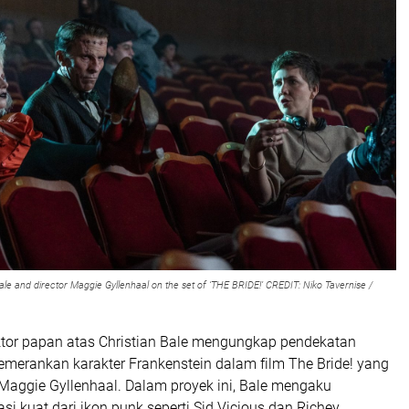
Bale and director Maggie Gyllenhaal on the set of ‘THE BRIDE!’ CREDIT: Niko Tavernise /
ktor papan atas
Christian Bale
mengungkap pendekatan
merankan karakter Frankenstein dalam film
The Bride!
yang
Maggie Gyllenhaal
. Dalam proyek ini, Bale mengaku
si kuat dari ikon punk seperti
Sid Vicious
dan
Richey