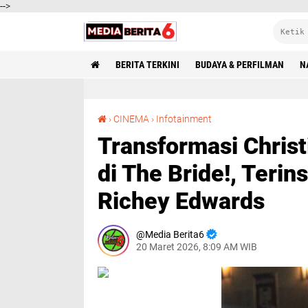
-->
BERITA TERKINI
BUDAYA & PERFILMAN
N
Transformasi Christian Bale Jadi Frankenstein di The Bride!, Terinspirasi Sid Vicious dan Richey Edwards
›
CINEMA
›
Infotainment
Transformasi Christ
di The Bride!, Terin
Richey Edwards
Media Berita6
20 Maret 2026, 8:09 AM WIB