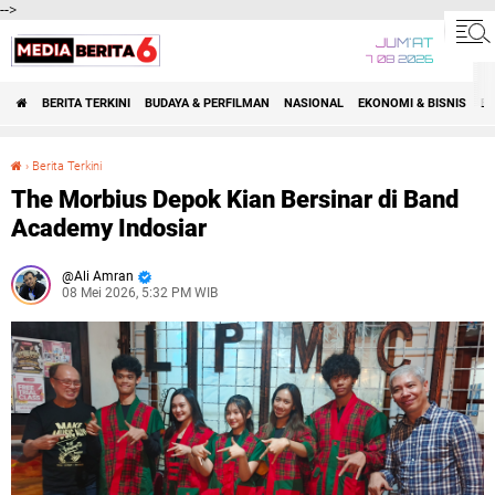
-->
JUM'AT
7 08 2026
BERITA TERKINI
BUDAYA & PERFILMAN
NASIONAL
EKONOMI & BISNIS
BE
›
Berita Terkini
The Morbius Depok Kian Bersinar di Band Academy Indosiar
The Morbius Depok Kian Bersinar di Band
Academy Indosiar
Ali Amran
08 Mei 2026, 5:32 PM WIB