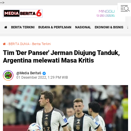
-->
MINGGU
9 08 2026
BERITA TERKINI
BUDAYA & PERFILMAN
NASIONAL
EKONOMI & BISNIS
BE
›
BERITA DUNIA
›
Berita Terkini
Tim 'Der Panser' Jerman Diujung Tanduk, Argentina melewati Masa Kritis
Tim 'Der Panser' Jerman Diujung Tanduk,
Argentina melewati Masa Kritis
Media Berita6
01 Desember 2022, 1:29 PM WIB