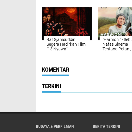
Sosok Hantu
2025, Diangkat 
Komik Legendar
Hans Jaladara
Baf Sjamsuddin
"Harmoni" - Seb
Segera Hadirkan Film
Nafas Sinema
"13 Nyawa"
Tentang Petani,
dan Perubahan 
KOMENTAR
TERKINI
BUDAYA & PERFILMAN
BERITA TERKINI