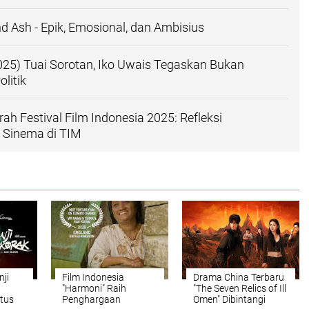
nd Ash - Epik, Emosional, dan Ambisius
025) Tuai Sorotan, Iko Uwais Tegaskan Bukan
litik
h Festival Film Indonesia 2025: Refleksi
Sinema di TIM
nji
Film Indonesia
Drama China Terbaru
"Harmoni" Raih
"The Seven Relics of Ill
tus
Penghargaan
Omen" Dibintangi