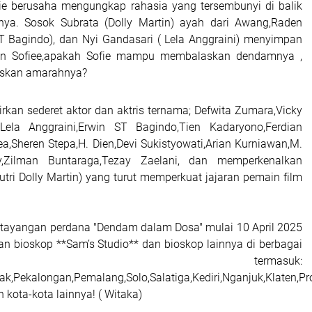
ofie berusaha mengungkap rahasia yang tersembunyi di balik
nnya. Sosok Subrata (Dolly Martin) ayah dari Awang,Raden
T Bagindo), dan Nyi Gandasari ( Lela Anggraini) menyimpan
an Sofiee,apakah Sofie mampu membalaskan dendamnya ,
skan amarahnya?
rkan sederet aktor dan aktris ternama; Defwita Zumara,Vicky
n,Lela Anggraini,Erwin ST Bagindo,Tien Kadaryono,Ferdian
ea,Sheren Stepa,H. Dien,Devi Sukistyowati,Arian Kurniawan,M.
ky,Zilman Buntaraga,Tezay Zaelani, dan memperkenalkan
utri Dolly Martin) yang turut memperkuat jajaran pemain film
tayangan perdana "Dendam dalam Dosa" mulai 10 April 2025
gan bioskop **Sam’s Studio** dan bioskop lainnya di berbagai
a, termasuk:
ak,Pekalongan,Pemalang,Solo,Salatiga,Kediri,Nganjuk,Klaten,
n kota-kota lainnya! ( Witaka)