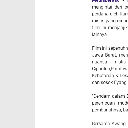
Mediaberita6
-
mengintai dari 
perdana oleh Rum
mistis yang meng
film ini menjanj
lainnya.
Film ini sepenuh
Jawa Barat, men
nuansa mistis
Cipanten,Parala
Kehutanan & Desa
dan sosok Eyang J
"Dendam dalam D
perempuan mu
pembunuhnya, b
Bersama Awang (V