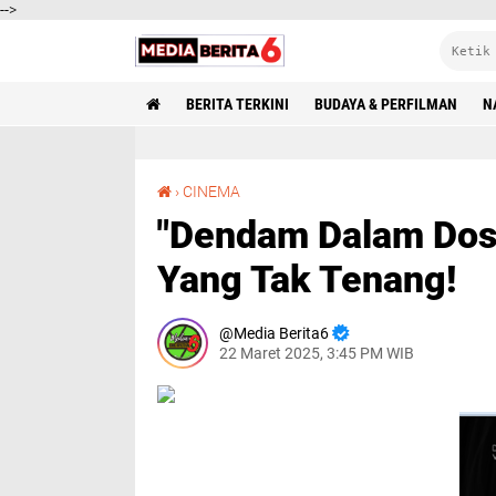
-->
BERITA TERKINI
BUDAYA & PERFILMAN
N
"Dendam Dalam Dosa" Horor Mistis Dari Jiwa Yang Tak Tenang!
›
CINEMA
"Dendam Dalam Dosa
Yang Tak Tenang!
Media Berita6
22 Maret 2025, 3:45 PM WIB