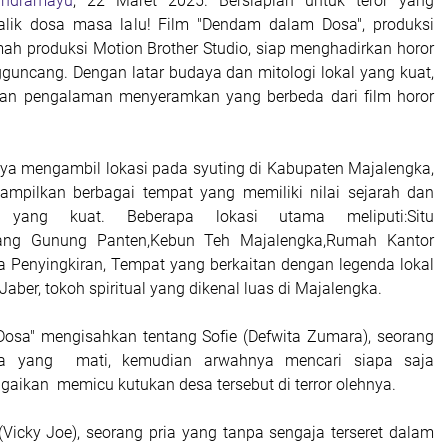
Indramayu
, 22 Maret 2025. Bersiaplah untuk teror yang
balik dosa masa lalu! Film "Dendam dalam Dosa", produksi
ah produksi Motion Brother Studio, siap menghadirkan horor
guncang. Dengan latar budaya dan mitologi lokal yang kuat,
ikan pengalaman menyeramkan yang berbeda dari film horor
nya mengambil lokasi pada syuting di Kabupaten Majalengka,
ampilkan berbagai tempat yang memiliki nilai sejarah dan
 yang kuat. Beberapa lokasi utama meliputi:Situ
yang Gunung Panten,Kebun Teh Majalengka,Rumah Kantor
 Penyingkiran, Tempat yang berkaitan dengan legenda lokal
aber, tokoh spiritual yang dikenal luas di Majalengka.
osa" mengisahkan tentang Sofie (Defwita Zumara), seorang
da yang
mati, kemudian arwahnya mencari siapa saja
agaikan
memicu kutukan desa tersebut di terror olehnya.
icky Joe), seorang pria yang tanpa sengaja terseret dalam