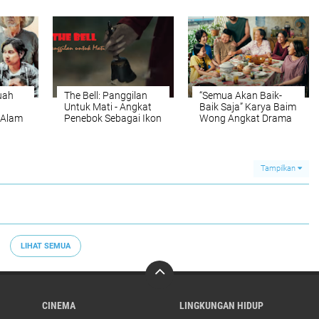
dari
Tertinggi di Festival
Song Weilong dan Liu
is
Film Iklim Eropa
Haocun
uah
The Bell: Panggilan
“Semua Akan Baik-
Untuk Mati - Angkat
Baik Saja” Karya Baim
 Alam
Penebok Sebagai Ikon
Wong Angkat Drama
Iklim
Horor Baru, Siap
Keluarga Realistis,
Tayang 7 Mei 2026
Tayang 13 Mei 2026
Tampilkan
LIHAT SEMUA
CINEMA
LINGKUNGAN HIDUP