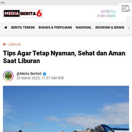
-->
SABTU
8 08 2026
BERITA TERKINI
BUDAYA & PERFILMAN
NASIONAL
EKONOMI & BISNIS
BE
›
Lifestyle
Tips Agar Tetap Nyaman, Sehat dan Aman Saat Liburan
Tips Agar Tetap Nyaman, Sehat dan Aman
Saat Liburan
Media Berita6
20 Maret 2025, 11:57 AM WIB