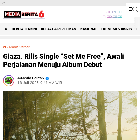
-->
JUM'AT
7 08 2026
BERITA TERKINI
BUDAYA & PERFILMAN
NASIONAL
EKONOMI & BISNIS
BE
›
Music Corner
Giaza. Rilis Single “Set Me Free”, Awali Perjalanan Menuju Album Debut
Giaza. Rilis Single “Set Me Free”, Awali
Perjalanan Menuju Album Debut
Media Berita6
18 Juli 2025, 9:48 AM WIB