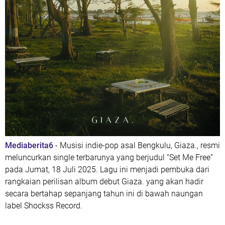
Mediaberita6
- Musisi indie-pop asal Bengkulu,
Giaza.
, resmi
meluncurkan single terbarunya yang berjudul
“Set Me Free”
pada Jumat, 18 Juli 2025. Lagu ini menjadi pembuka dari
rangkaian perilisan album debut Giaza. yang akan hadir
secara bertahap sepanjang tahun ini di bawah naungan
label
Shockss Record
.