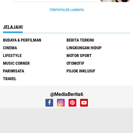
TERPOPULER LAINNYA
JELAJAHI
BUDAYA & PERFILMAN
BERITA TERKINI
CINEMA
LINGKUNGAN HIDUP
LIFESTYLE
MOTOR SPORT
MUSIC CORNER
OTOMOTIF
PARIWISATA
POJOK INKLUSIF
TRAVEL
@MediaBerita6
Contact Us
Cyber Media Guidelines
Privacy Policy
Redaksi
Copyright ©
2026 Media Berita6 - Berita & Informasi