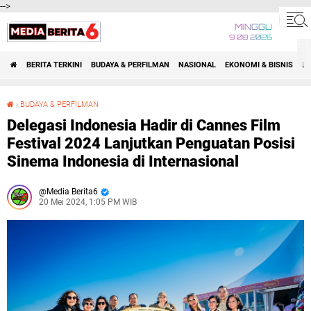
-->
MINGGU
9 08 2026
BERITA TERKINI
BUDAYA & PERFILMAN
NASIONAL
EKONOMI & BISNIS
BE
›
BUDAYA & PERFILMAN
Delegasi Indonesia Hadir di Cannes Film Festival 2024 Lanjutkan Penguatan Posisi Sinema Indonesia di Internasional
Delegasi Indonesia Hadir di Cannes Film
Festival 2024 Lanjutkan Penguatan Posisi
Sinema Indonesia di Internasional
Media Berita6
20 Mei 2024, 1:05 PM WIB