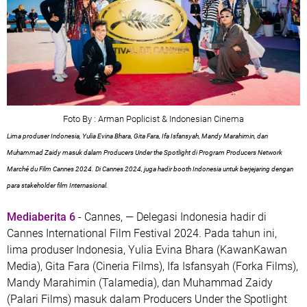
Foto By : Arman Poplicist & Indonesian Cinema
Lima produser Indonesia, Yulia Evina Bhara, Gita Fara, Ifa Isfansyah, Mandy Marahimin, dan
Muhammad Zaidy masuk dalam Producers Under the Spotlight di Program Producers Network
Marché du Film Cannes 2024. Di Cannes 2024, juga hadir booth Indonesia untuk berjejaring dengan
para stakeholder film Internasional.
Mediaberita 6
- Cannes, — Delegasi Indonesia hadir di
Cannes International Film Festival 2024. Pada tahun ini,
lima produser Indonesia, Yulia Evina Bhara (KawanKawan
Media), Gita Fara (Cineria Films), Ifa Isfansyah (Forka Films),
Mandy Marahimin (Talamedia), dan Muhammad Zaidy
(Palari Films) masuk dalam Producers Under the Spotlight