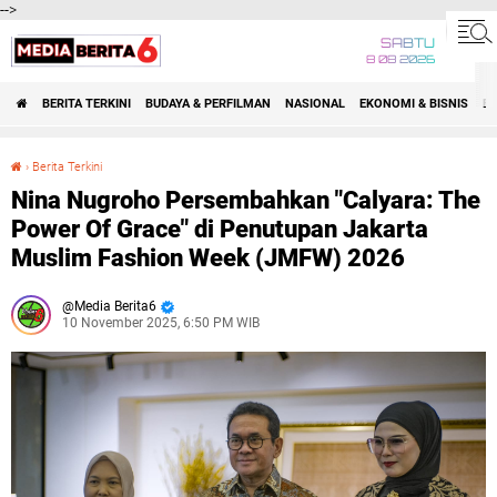
-->
SABTU
8 08 2026
BERITA TERKINI
BUDAYA & PERFILMAN
NASIONAL
EKONOMI & BISNIS
BE
›
Berita Terkini
Nina Nugroho Persembahkan "Calyara: The Power Of Grace" di Penutupan Jakarta Muslim Fashion Week (JMFW) 2026
Nina Nugroho Persembahkan "Calyara: The
Power Of Grace" di Penutupan Jakarta
Muslim Fashion Week (JMFW) 2026
Media Berita6
10 November 2025, 6:50 PM WIB