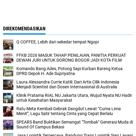
DIREKOMENDASIKAN
Q COFFEE, Lebih dari sekedar tempat Ngopi
FFKB 2026 MASUK TAHAP PENILAIAN, PANITIA PERKUAT
DEWAN JURI UNTUK DORONG BOGOR JADI KOTA FILM
‎Komando Bang Ades, Potong Sapi Kurban Bareng Ketua
DPRD Depok H. Ade Supriyatna ‎
Laura Alessandra Currie Katili: Dari Artis Cilik Indonesia
Menjadi Scientist dan Dosen Internasional di Australia
Klinik Pratama RIAL NU Jakarta Utara, Wujud Nyata NU Hadir
untuk Kesehatan Masyarakat
Ratu Meta Kembali Gebrak Dangdut Lewat “Cuma Lima
Menit”, Lagu Satir tentang Cinta yang Cepat Berlalu
SPEARS Band Buktikan Semangat "Tombak" Generasi Muda di
Sound Of Campus Bekasi
Jasa Logistik Terpercaya, Bandung Trans Logistik Siap Layani